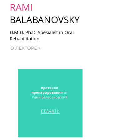
RAMI
BALABANOVSKY
D.M.D. Ph.D. Spеsialist in Oral
Rеhabilitation
О ЛЕКТОРЕ >
протокол
препарирования
от
Рами Балабановский
СКАЧАТЬ