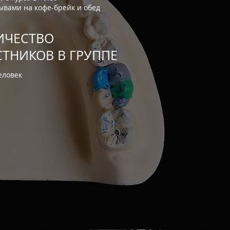
ывами на кофе-брейк и обед
ИЧЕСТВО
СТНИКОВ В ГРУППЕ
еловек