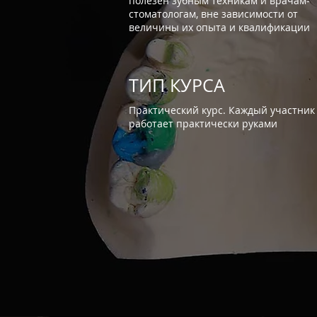
полезен зубным техникам и врачам-
стоматологам, вне зависимости от
величины их опыта и квалификации
ТИП КУРСА
Практический курс. Каждый участник
работает практически руками