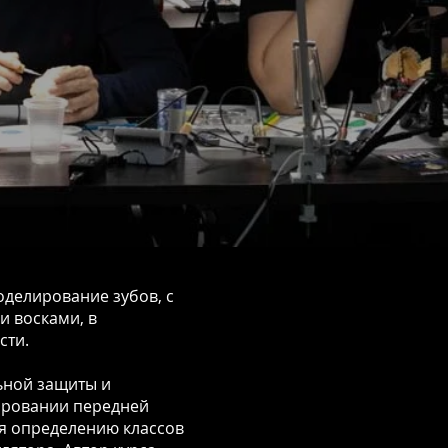
оделирование зубов, с
и восками, в
сти.
ьной защиты и
ировании передней
ся определению классов