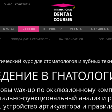
О НАС
КОНТАКТЫ
Е.РЫБАЛКА
В. НОСОВ
О.ЗЕМЛЯКОВА
V.BENTAL
ALEK ARONIN
Е
ГОРОДА, ДАТЫ, СТОИМОСТЬ
КАК ЗАПИСАТЬСЯ
ВСЕ КУР
тический курс для стоматологов и зубных тех
ЕДЕНИЕ В ГНАТОЛОГ
овы wax-up по окклюзионному комп
тально-функциональный анализ и р
 устройство артикулятора и прави