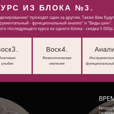
КУРС ИЗ БЛОКА №3.
делированию" проходят один за другим. Также Вам буду
рументальный - функциональный анализ" и "Виды шин".
о последующего курса из одного блока - скидка 5 000р.
Воск3.
Воск4.
Анал
Анатомия
Физиологическая
Инструментал
улыбки
окклюзия
функциональный
ВРЕ
Регистра
Окончани