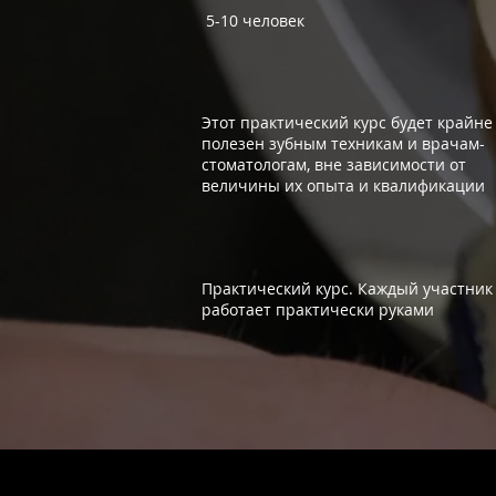
5-10 человек
ДЛЯ КОГО КУРС
Этот пра
ктический курс будет крайне
полезен зубным техникам и врачам-
стоматологам, вне зависимости от
величины их опыта и квалификации
ТИП КУРСА
Практический курс. Каждый участник
работает практически руками