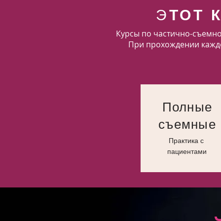
Э
ТОТ 
Курсы по частично-съемно
При прохождении каждог
Полные
съемные
Практика с
пациентами