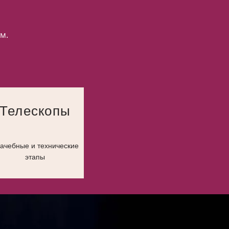
им.
Телескопы
ачебные и технические
этапы