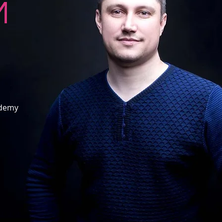
Й
ademy