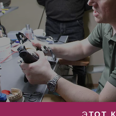
Э
ТОТ 