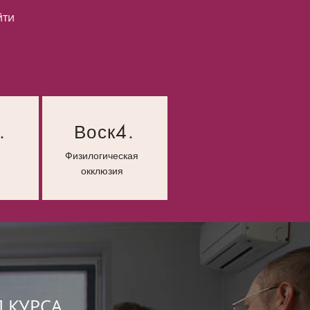
йти
.
Воск4.
Физилогическая
окклюзия
 КУРСА