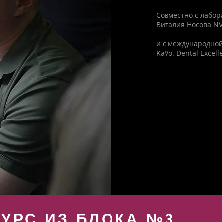
Совместно с лабо
Виталия Носова N
и с международно
K
aVo. Dental Excell
КУРС ИЗ БЛОКА №3.