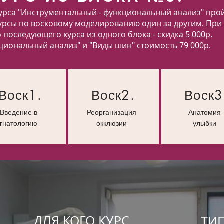
курса "Инструментальный - функциональный анализ" про
курсы по восковому моделированию один за другим. При
последующего курса из одного блока - скидка 5 000р.
циональный анализ" и "Виды шин" стоимость 79 000р.
Воск1.
Воск2.
Воск3
Введение в
Реорганизация
Анатомия
гнатологию
окклюзии
улыбки
ДЛЯ КОГО КУРС
ТИП