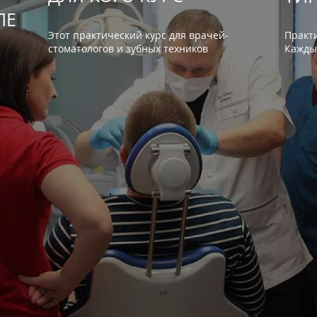
ПЕ
Этот пра
ктический курс для врачей-
Практ
стоматологов и зубных техников
Кажды