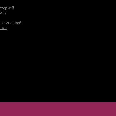
раторией
VARY
й компанией
ence