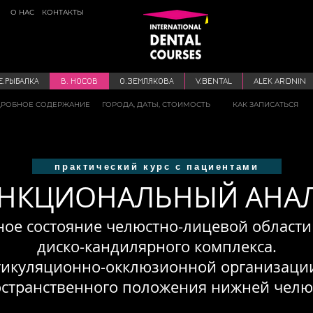
О НАС
КОНТАКТЫ
Е.РЫБАЛКА
В. НОСОВ
О.ЗЕМЛЯКОВА
V.BENTAL
ALEK ARONIN
РОБНОЕ СОДЕРЖАНИЕ
ГОРОДА, ДАТЫ, СТОИМОСТЬ
КАК ЗАПИСАТЬСЯ
практический курс с пациентами
НКЦИОНАЛЬНЫЙ АНА
ое состояние челюстно-лицевой области
диско-кандилярного комплекса.
икуляционно-окклюзионной организаци
странственного положения нижней челю